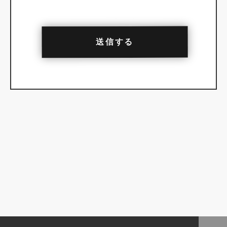
人情報を適切に取り扱っていると認められる委
託先を選定し、契約等において個人情報の適正
管理・機密保持などによりお客様の個人情報の
漏洩防止に必要な事項を取決め、適切な管理を
実施させます。
6．個人情報の開示等の請求
ご提供いただいた個人情報について、開示等を
ご希望する場合は、上記２の個人情報保護管理
者までお問い合わせください。
7．個人情報を提供されることの任意性について
お客様が当社に個人情報を提供されるかどうか
Alternative:
は、お客様の任意によるものです。ただし、必
要な項目をいただけない場合、適切な回答がで
きない場合があります。
8．クッキーについて
このサイトでは、訪問者様の閲覧行動を収
集・分析していますが、訪問者様の個人情報と
は結びつけていません。
以上