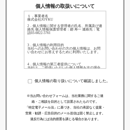
個人情報の取扱いについて
１．事業者名
株式会社JOYKU
2．個人情報に関する管理者の氏名、所属及び連
連絡先：電
個人情報保護管理者：廻 寿一
絡先
話03-6822-5761
3．個人情報の利用目的
当社へのお問い合わせの方の個人情報は、お問
い合わせにお答えするために利用いたします。
4．個人情報の第三者提供について
当社は、ご提供いただいた個人情報を次の場合
を除き第三者に提供いたしません。
・ご本人の同意がある場合
・法令に基づく場合
個人情報の取り扱いについて確認しました。
・人の生命、身体又は財産の保護のために必要
がある場合であって、人の同意を得ることが困
難であるとき
・公衆衛生の向上又は児童の健全な育成の推進
のために特に必要がある場合であって本人の、
※当お問い合わせフォームは、当社業務に関するご連
同意を得ることが困難であるとき
絡・ご相談を目的として設置されたものです。
・国の機関若しくは地方公共団体又はその委託
を受けた者が法令の定める事務を遂行すること
「特定電子メール法」に基づき、当社の承諾なく提案・
に対して協力する必要がある場合であって、本
人の同意を得ることによって当該事務の遂行に
営業・勧誘・広告目的のメール送信は固く禁止します。
支障を及ぼすおそれがあるとき
違反行為には法的措置を講じる場合があります。
5．個人情報取扱いの委託
当社は、業務委託先に対しては、個人情報の取
扱いを委託する場合があります。この場合、個